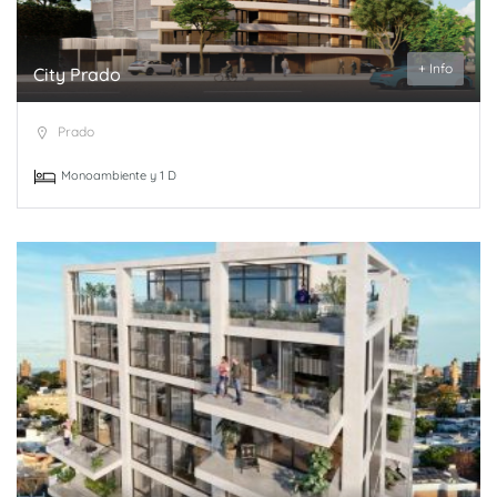
+ Info
City Prado
Prado
Monoambiente y 1 D