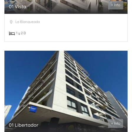
+ Info
01 Vista
La Blanqueada
1 y 2 D
+ Info
01 Libertador