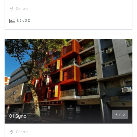
Centro
1, 2 y 3 D
+ Info
01 Sync
Centro